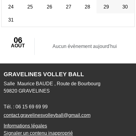
24
25
26
27
28
29
30
31
06
AOÛT
Aucun évènement aujourd'hui
GRAVELINES VOLLEY BALL
Salle Maurice BAUDE , Route de Bourbourg
59820
GRAVELINES
Tél. :
06 15 69 69 99
contact.gravelinesvolleyball@gmail.com
Informations légales
Signaler un contenu inapproprié